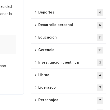
pacidad
Deportes
4
tener la
Desarrollo personal
6
Educación
11
Gerencia
11
Investigación científica
3
emos
Libros
4
Liderazgo
7
Personajes
2