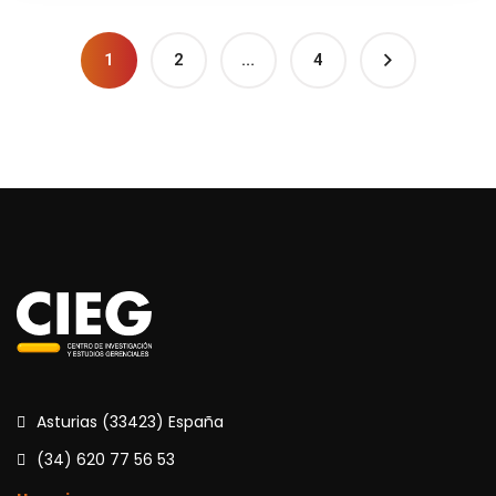
1
2
…
4
Asturias (33423) España
(34) 620 77 56 53