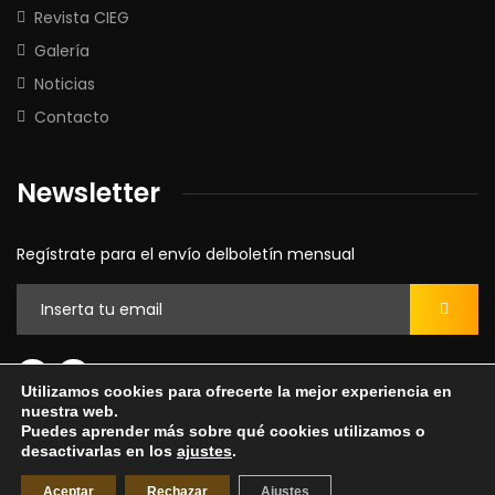
Revista CIEG
Galería
Noticias
Contacto
Newsletter
Regístrate para el envío delboletín mensual
Utilizamos cookies para ofrecerte la mejor experiencia en
nuestra web.
Aviso legal
Puedes aprender más sobre qué cookies utilizamos o
Política de privacidad
desactivarlas en los
ajustes
.
Política de cookies
Aceptar
Rechazar
Ajustes