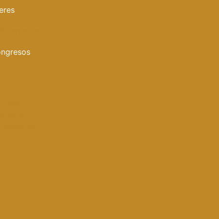
eres
 Emergente
ongresos
torial
artículo
publicados