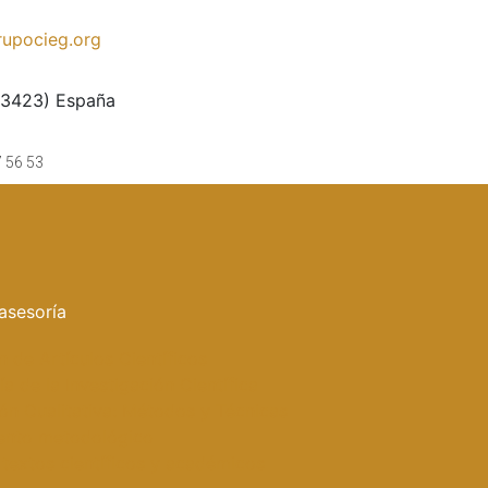
upocieg.org
33423) España
7 56 53
asesoría
n de Artículos Científicos
a de la Investigación Científica
ión Cualitativa: Métodos y Técnicas
ento metodológico
 textos científicos y académicos