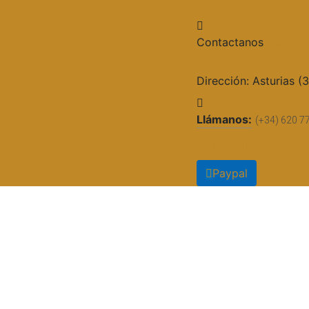
Contactanos
cieg@gr
Dirección:
Asturias (
Llámanos:
(+34) 620 7
Paypal
Paypal