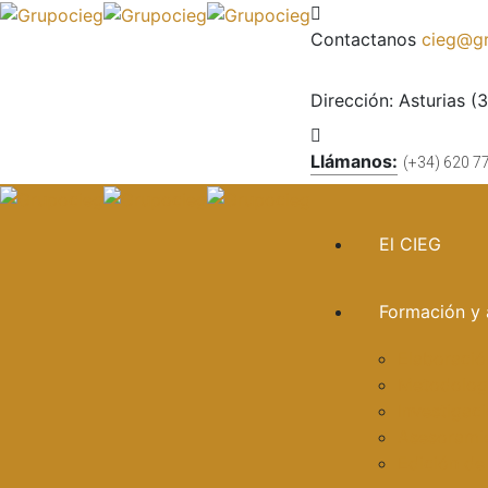
Contactanos
cieg@gr
Dirección:
Asturias (
Llámanos:
(+34) 620 7
El CIEG
Formación y 
Elaboració
Metodologí
Investigac
Asesorami
Edición de