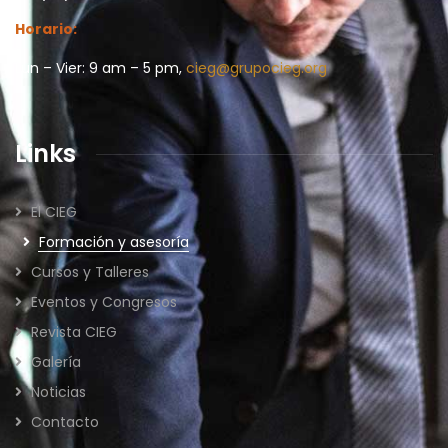
Horario:
Lun – Vier: 9 am – 5 pm,
cieg@grupocieg.org
Links
El CIEG
Formación y asesoría
Cursos y Talleres
Eventos y Congresos
Revista CIEG
Galería
Noticias
Contacto