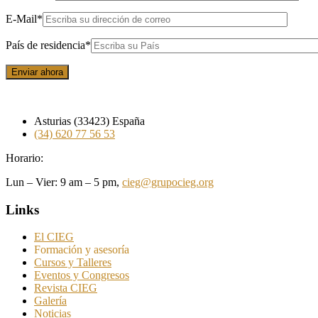
E-Mail
*
País de residencia
*
Enviar ahora
Asturias (33423) España
(34) 620 77 56 53
Horario:
Lun – Vier: 9 am – 5 pm,
cieg@grupocieg.org
Links
El CIEG
Formación y asesoría
Cursos y Talleres
Eventos y Congresos
Revista CIEG
Galería
Noticias