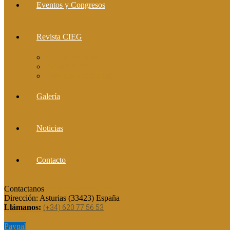
Eventos y Congresos
Revista CIEG
Comité editorial
Publica tu artículo
Artículos publicados
Galería
Noticias
Contacto
Contactanos
cieg@grupocieg.org
Dirección:
Asturias (33423) España
Llámanos:
(+34) 620 77 56 53
Paypal
Paypal