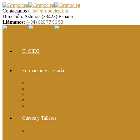
Contactanos
cieg@grupocieg.org
Dirección:
Asturias (33423) España
Llámanos:
(+34) 620 77 56 53
El CIEG
Formación y asesoría
Elaboración de Artículos Científicos
Metodología de la Investigación Científica
Investigación Cualitativa: Métodos y Técnicas
Asesoramiento metodológico
Edición de textos científicos y académicos
Cursos y Talleres
Liderazgo Emergente