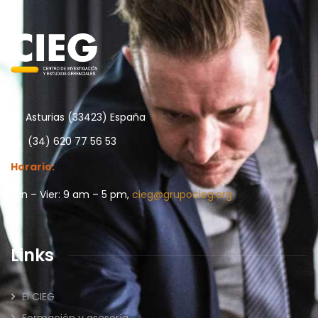
Asturias (33423) España
(34) 620 77 56 53
Horario:
Lun – Vier: 9 am – 5 pm,
cieg@grupocieg.org
Links
El CIEG
Formación y asesoría