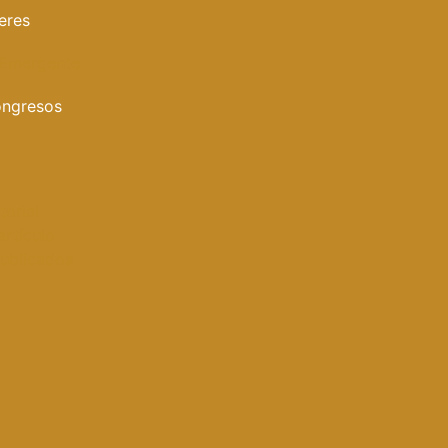
eres
 Emergente
ongresos
torial
artículo
publicados