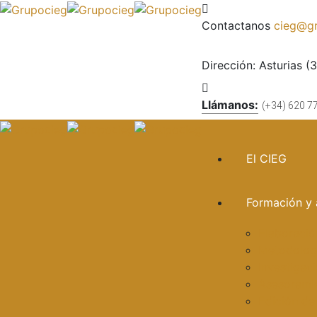
Contactanos
cieg@gr
Dirección:
Asturias (
Llámanos:
(+34) 620 7
El CIEG
Formación y 
Elaboració
Metodologí
Investigac
Asesorami
Edición de