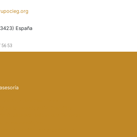
upocieg.org
33423) España
7 56 53
asesoría
n de Artículos Científicos
a de la Investigación Científica
ión Cualitativa: Métodos y Técnicas
ento metodológico
 textos científicos y académicos