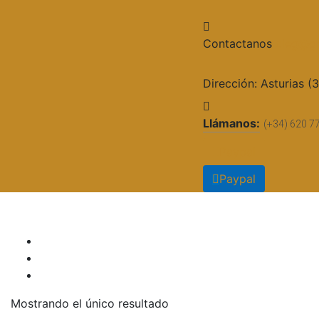
Contactanos
cieg@gr
Dirección:
Asturias (
Llámanos:
(+34) 620 7
Paypal
Paypal
Mostrando el único resultado