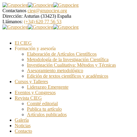
Contactanos
cieg@grupocieg.org
Dirección:
Asturias (33423) España
Llámanos:
(+34) 620 77 56 53
El CIEG
Formación y asesoría
Elaboración de Artículos Científicos
Metodología de la Investigación Científica
Investigación Cualitativa: Métodos y Técnicas
Asesoramiento metodológico
Edición de textos científicos y académicos
Cursos y Talleres
Liderazgo Emergente
Eventos y Congresos
Revista CIEG
Comité editorial
Publica tu artículo
Artículos publicados
Galería
Noticias
Contacto