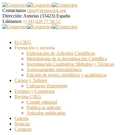
Contactanos
cieg@grupocieg.org
Dirección:
Asturias (33423) España
Llámanos:
(+34) 620 77 56 53
El CIEG
Formación y asesoría
Elaboración de Artículos Científicos
Metodología de la Investigación Científica
Investigación Cualitativa: Métodos y Técnicas
Asesoramiento metodológico
Edición de textos científicos y académicos
Cursos y Talleres
Liderazgo Emergente
Eventos y Congresos
Revista CIEG
Comité editorial
Publica tu artículo
Artículos publicados
Galería
Noticias
Contacto