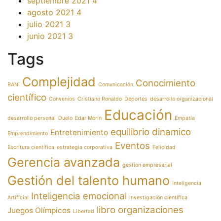
septiembre 2021
4
agosto 2021
4
julio 2021
3
junio 2021
3
Tags
Complejidad
Conocimiento
BANI
Comunicación
científico
Convenios
Cristiano Ronaldo
Deportes
desarrollo organizacional
Educación
desarrollo personal
Duelo
Edar Morin
Empatía
equilibrio dinamico
Entretenimiento
Emprendimiento
Eventos
Escritura científica
estrategia corporativa
Felicidad
Gerencia avanzada
gestion empresarial
Gestión del talento humano
Inteligencia
Inteligencia emocional
Artificial
Investigación científica
libro organizaciones
Juegos Olímpicos
Libertad