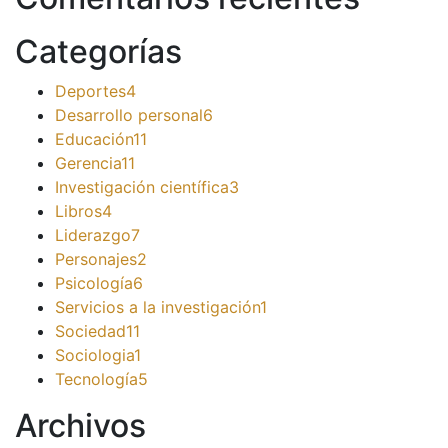
Categorías
Deportes
4
Desarrollo personal
6
Educación
11
Gerencia
11
Investigación científica
3
Libros
4
Liderazgo
7
Personajes
2
Psicología
6
Servicios a la investigación
1
Sociedad
11
Sociologia
1
Tecnología
5
Archivos