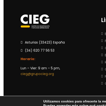
L
Asturias (33423) España
(34) 620 77 56 53
Horario:
Lun – Vier: 9 am – 5 pm,
cieg@grupocieg.org
Utilizamos cookies para ofrecerte la m
Puedes aprender más sobre qué cookie