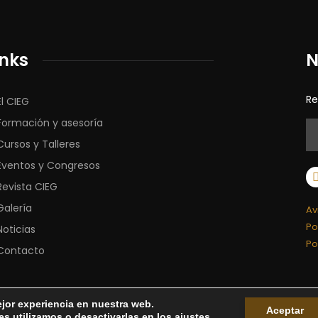
inks
N
Re
El CIEG
Formación y asesoría
Cursos y Talleres
Eventos y Congresos
Revista CIEG
Galería
Av
Po
Noticias
Po
Contacto
ejor experiencia en nuestra web.
Aceptar
s utilizamos o desactivarlas en los
ajustes
.