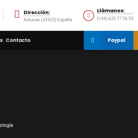
Llámanos:
Dirección:
(+34) 620 77 56 53
Asturias (33423) España
as
Contacto
Paypal
ología