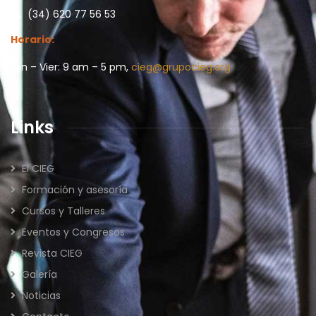
(34) 620 77 56 53
Horario:
Lun – Vier: 9 am – 5 pm,
cieg@grupocieg.org
Links
El CIEG
Formación y asesoría
Cursos y Talleres
Eventos y Congresos
Revista CIEG
Galería
Noticias