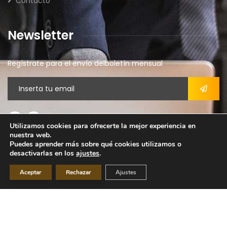
Contacto
Newsletter
Regístrate para el envío delboletín mensual
Utilizamos cookies para ofrecerte la mejor experiencia en
nuestra web.
Aviso legal
Puedes aprender más sobre qué cookies utilizamos o
desactivarlas en los
ajustes
.
Política de privacidad
Política de cookies
Aceptar
Rechazar
Ajustes