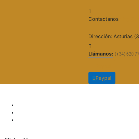
Contactanos
cieg@gr
Dirección:
Asturias (
Llámanos:
(+34) 620 7
Paypal
Paypal