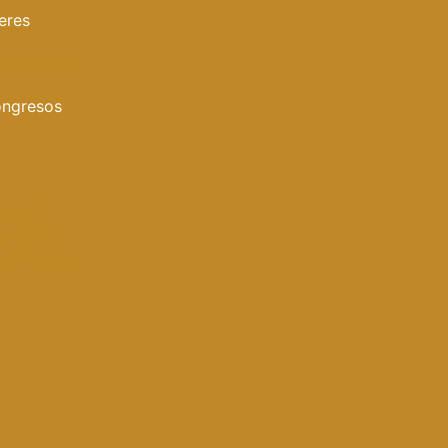
eres
 Emergente
ongresos
torial
artículo
publicados