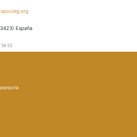
upocieg.org
33423) España
7 56 53
asesoría
n de Artículos Científicos
a de la Investigación Científica
ión Cualitativa: Métodos y Técnicas
ento metodológico
 textos científicos y académicos