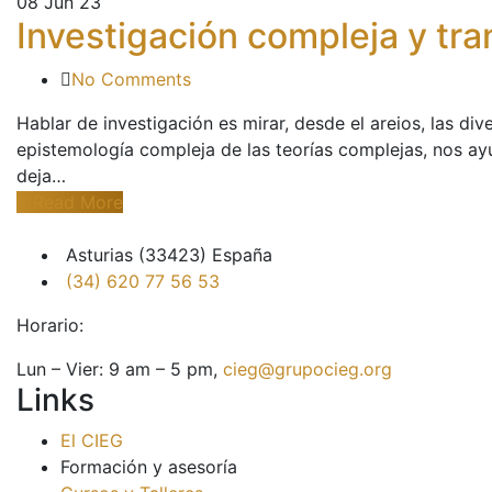
08
Jun 23
Investigación compleja y tra
No Comments
Hablar de investigación es mirar, desde el areios, las d
epistemología compleja de las teorías complejas, nos ay
deja…
Read More
Asturias (33423) España
(34) 620 77 56 53
Horario:
Lun – Vier: 9 am – 5 pm,
cieg@grupocieg.org
Links
El CIEG
Formación y asesoría