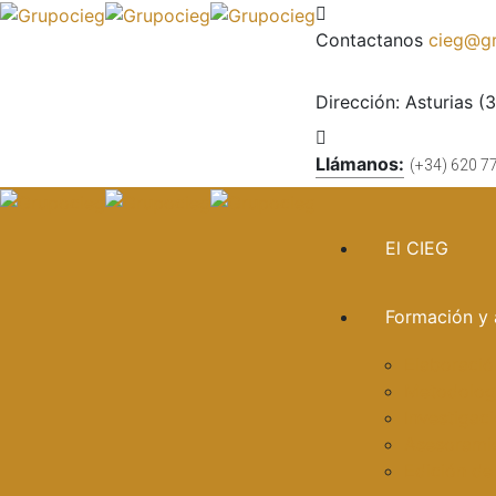
Contactanos
cieg@gr
Dirección:
Asturias (
Llámanos:
(+34) 620 7
El CIEG
Formación y 
Elaboració
Metodologí
Investigac
Asesorami
Edición de