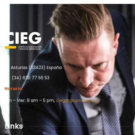
Asturias (33423) España
(34) 620 77 56 53
Horario:
Lun – Vier: 9 am – 5 pm,
cieg@grupocieg.org
Links