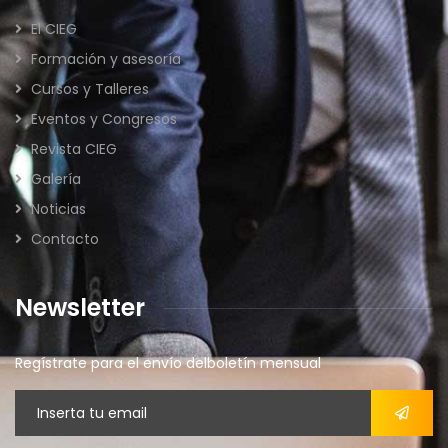
El CIEG
Formación y asesoría
Cursos y Talleres
Eventos y Congresos
Revista CIEG
Galería
Noticias
Contacto
Newsletter
Regístrate para el envío delboletín mensual