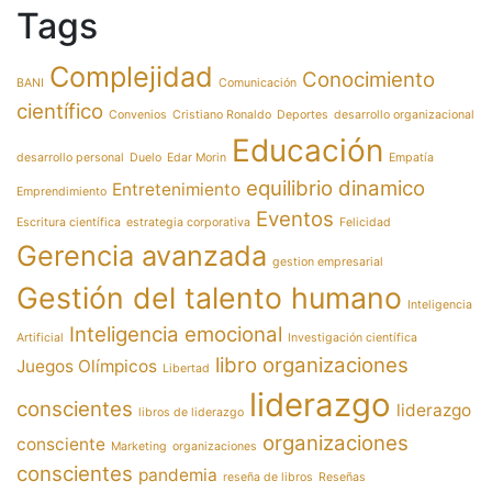
Tags
Complejidad
Conocimiento
BANI
Comunicación
científico
Convenios
Cristiano Ronaldo
Deportes
desarrollo organizacional
Educación
desarrollo personal
Duelo
Edar Morin
Empatía
equilibrio dinamico
Entretenimiento
Emprendimiento
Eventos
Escritura científica
estrategia corporativa
Felicidad
Gerencia avanzada
gestion empresarial
Gestión del talento humano
Inteligencia
Inteligencia emocional
Artificial
Investigación científica
libro organizaciones
Juegos Olímpicos
Libertad
liderazgo
conscientes
liderazgo
libros de liderazgo
organizaciones
consciente
Marketing
organizaciones
conscientes
pandemia
reseña de libros
Reseñas