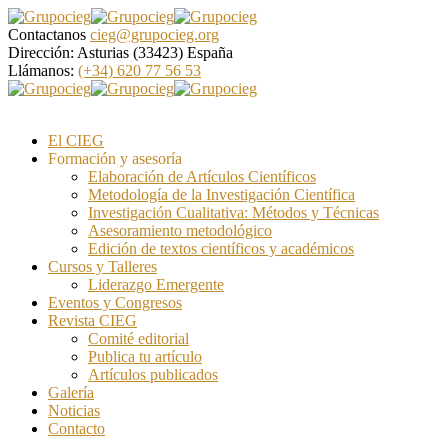
Contactanos
cieg@grupocieg.org
Dirección:
Asturias (33423) España
Llámanos:
(+34) 620 77 56 53
El CIEG
Formación y asesoría
Elaboración de Artículos Científicos
Metodología de la Investigación Científica
Investigación Cualitativa: Métodos y Técnicas
Asesoramiento metodológico
Edición de textos científicos y académicos
Cursos y Talleres
Liderazgo Emergente
Eventos y Congresos
Revista CIEG
Comité editorial
Publica tu artículo
Artículos publicados
Galería
Noticias
Contacto