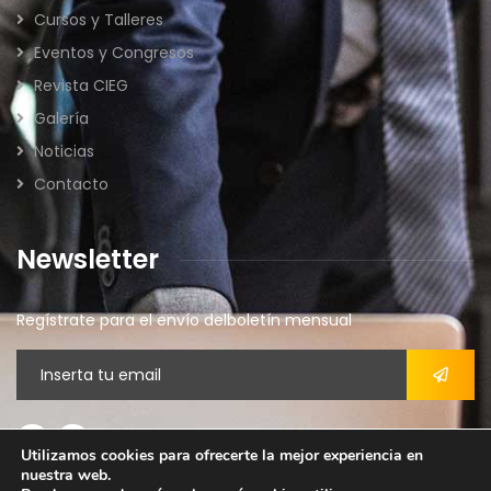
Cursos y Talleres
Eventos y Congresos
Revista CIEG
Galería
Noticias
Contacto
Newsletter
Regístrate para el envío delboletín mensual
Utilizamos cookies para ofrecerte la mejor experiencia en
nuestra web.
Aviso legal