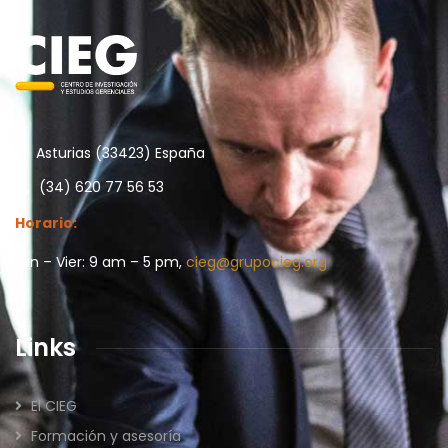
Asturias (33423) España
(34) 620 77 56 53
Horario:
Lun – Vier: 9 am – 5 pm,
cieg@grupocieg.org
Links
El CIEG
Formación y asesoría