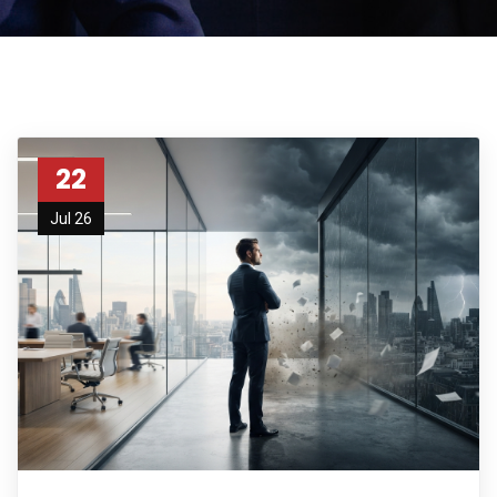
22
Jul 26