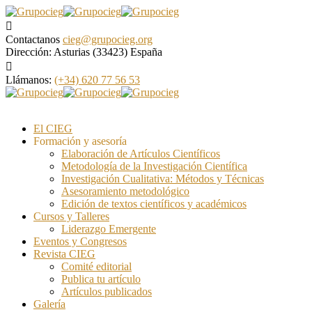
Contactanos
cieg@grupocieg.org
Dirección:
Asturias (33423) España
Llámanos:
(+34) 620 77 56 53
El CIEG
Formación y asesoría
Elaboración de Artículos Científicos
Metodología de la Investigación Científica
Investigación Cualitativa: Métodos y Técnicas
Asesoramiento metodológico
Edición de textos científicos y académicos
Cursos y Talleres
Liderazgo Emergente
Eventos y Congresos
Revista CIEG
Comité editorial
Publica tu artículo
Artículos publicados
Galería