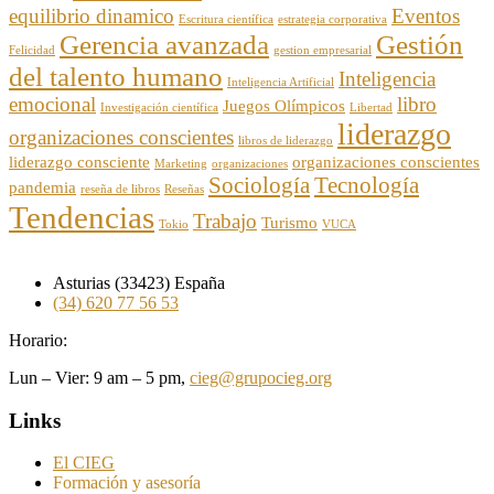
equilibrio dinamico
Eventos
Escritura científica
estrategia corporativa
Gerencia avanzada
Gestión
Felicidad
gestion empresarial
del talento humano
Inteligencia
Inteligencia Artificial
emocional
libro
Juegos Olímpicos
Investigación científica
Libertad
liderazgo
organizaciones conscientes
libros de liderazgo
liderazgo consciente
organizaciones conscientes
Marketing
organizaciones
Sociología
Tecnología
pandemia
reseña de libros
Reseñas
Tendencias
Trabajo
Turismo
Tokio
VUCA
Asturias (33423) España
(34) 620 77 56 53
Horario:
Lun – Vier: 9 am – 5 pm,
cieg@grupocieg.org
Links
El CIEG
Formación y asesoría