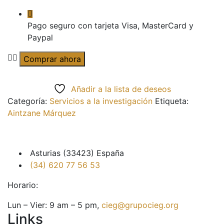
Pago seguro con tarjeta Visa, MasterCard y
Paypal
Edición
Comprar ahora
de
textos
Añadir a la lista de deseos
científicos
Categoría:
Servicios a la investigación
Etiqueta:
y
Aintzane Márquez
académicos
cantidad
Asturias (33423) España
(34) 620 77 56 53
Horario:
Lun – Vier: 9 am – 5 pm,
cieg@grupocieg.org
Links