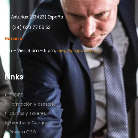
Asturias (33423) España
(34) 620 77 56 53
Horario:
Lun – Vier: 9 am – 5 pm,
cieg@grupocieg.org
Links
El CIEG
Formación y asesoría
Cursos y Talleres
Eventos y Congresos
Revista CIEG