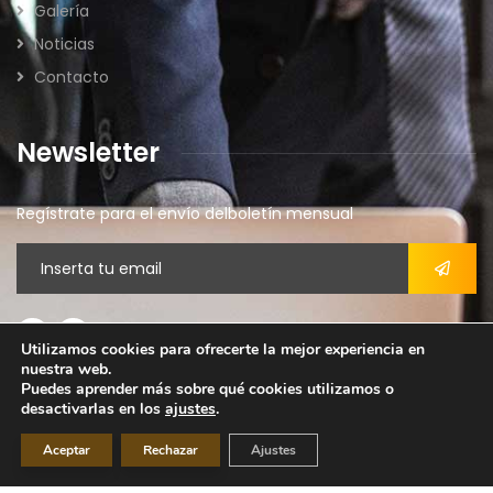
Galería
Noticias
Contacto
Newsletter
Regístrate para el envío delboletín mensual
Utilizamos cookies para ofrecerte la mejor experiencia en
nuestra web.
Aviso legal
Puedes aprender más sobre qué cookies utilizamos o
desactivarlas en los
ajustes
.
Política de privacidad
Política de cookies
Aceptar
Rechazar
Ajustes