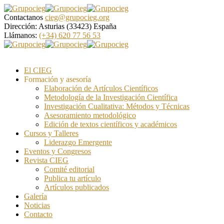
Contactanos
cieg@grupocieg.org
Dirección:
Asturias (33423) España
Llámanos:
(+34) 620 77 56 53
El CIEG
Formación y asesoría
Elaboración de Artículos Científicos
Metodología de la Investigación Científica
Investigación Cualitativa: Métodos y Técnicas
Asesoramiento metodológico
Edición de textos científicos y académicos
Cursos y Talleres
Liderazgo Emergente
Eventos y Congresos
Revista CIEG
Comité editorial
Publica tu artículo
Artículos publicados
Galería
Noticias
Contacto