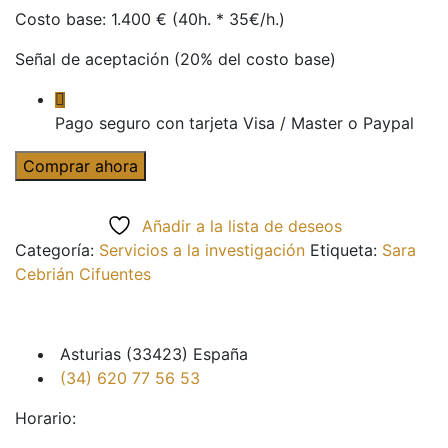
Costo base: 1.400 € (40h. * 35€/h.)
Señal de aceptación (20% del costo base)
Pago seguro con tarjeta Visa / Master o Paypal
Servicios
Comprar ahora
a
la
Añadir a la lista de deseos
investigación
Categoría:
Servicios a la investigación
Etiqueta:
Sara
/
Cebrián Cifuentes
Redacción
-
Edición
cantidad
Asturias (33423) España
(34) 620 77 56 53
Horario: