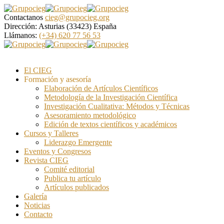
Contactanos
cieg@grupocieg.org
Dirección:
Asturias (33423) España
Llámanos:
(+34) 620 77 56 53
El CIEG
Formación y asesoría
Elaboración de Artículos Científicos
Metodología de la Investigación Científica
Investigación Cualitativa: Métodos y Técnicas
Asesoramiento metodológico
Edición de textos científicos y académicos
Cursos y Talleres
Liderazgo Emergente
Eventos y Congresos
Revista CIEG
Comité editorial
Publica tu artículo
Artículos publicados
Galería
Noticias
Contacto