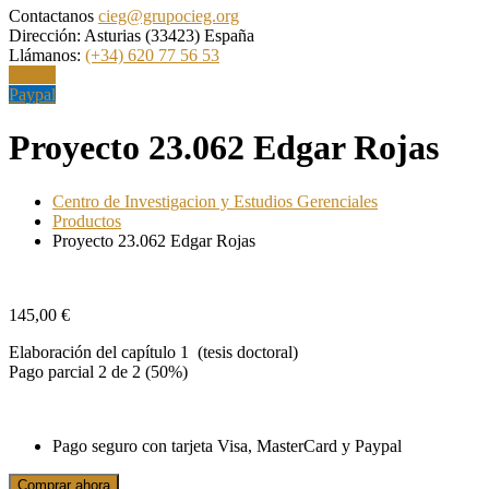
Contactanos
cieg@grupocieg.org
Dirección:
Asturias (33423) España
Llámanos:
(+34) 620 77 56 53
Paypal
Paypal
Proyecto 23.062 Edgar Rojas
Centro de Investigacion y Estudios Gerenciales
Productos
Proyecto 23.062 Edgar Rojas
145,00
€
Elaboración del capítulo 1 (tesis doctoral)
Pago parcial 2 de 2 (50%)
Pago seguro con tarjeta Visa, MasterCard y Paypal
Proyecto
Comprar ahora