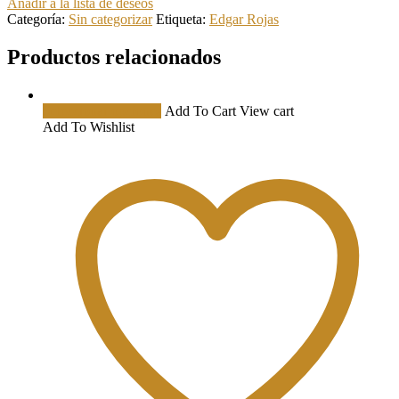
Añadir a la lista de deseos
Categoría:
Sin categorizar
Etiqueta:
Edgar Rojas
Productos relacionados
Este
Seleccionar opciones
Add To Cart
View cart
producto
Add To Wishlist
tiene
múltiples
variantes.
Las
opciones
se
pueden
elegir
en
la
página
de
producto