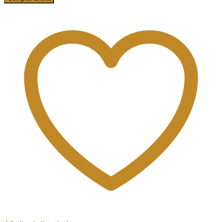
23.062
Edgar
Rojas
cantidad