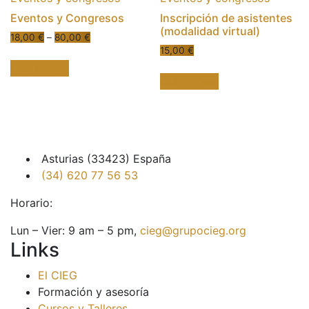
pueden
Eventos y Congresos
Inscripción de asistentes
elegir
(modalidad virtual)
18,00
€
–
80,00
€
en
15,00
€
la
Quick View
página
Quick View
de
producto
Asturias (33423) España
(34) 620 77 56 53
Horario:
Lun – Vier: 9 am – 5 pm,
cieg@grupocieg.org
Links
El CIEG
Formación y asesoría
Cursos y Talleres