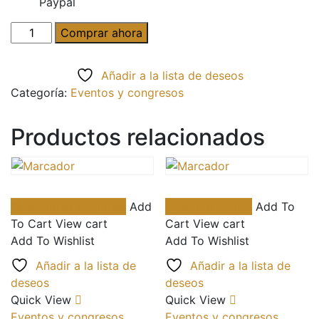
Paypal
Inscripción
Comprar ahora
de
asistentes
Añadir a la lista de deseos
y
Categoría:
Eventos y congresos
ponentes
cantidad
Productos relacionados
Este
Seleccionar opciones
Add
Añadir al carrito
Add To
producto
To Cart
View cart
Cart
View cart
tiene
Add To Wishlist
Add To Wishlist
múltiples
variantes.
Añadir a la lista de
Añadir a la lista de
Las
deseos
deseos
opciones
Quick View
Quick View
se
Eventos y congresos
Eventos y congresos