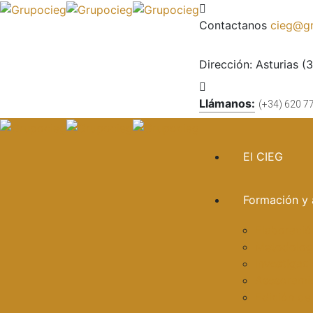
Contactanos
cieg@gr
Dirección:
Asturias (
Llámanos:
(+34) 620 7
El CIEG
Formación y 
Elaboració
Metodologí
Investigac
Asesorami
Edición de