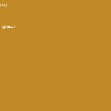
eres
 Emergente
ongresos
torial
artículo
publicados