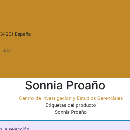
upocieg.org
33423) España
7 56 53
Sonnia Proaño
Centro de Investigacion y Estudios Gerenciales
Etiquetas del producto
Sonnia Proaño
 la selección.