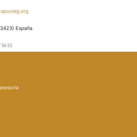
upocieg.org
33423) España
7 56 53
asesoría
n de Artículos Científicos
a de la Investigación Científica
ión Cualitativa: Métodos y Técnicas
ento metodológico
 textos científicos y académicos