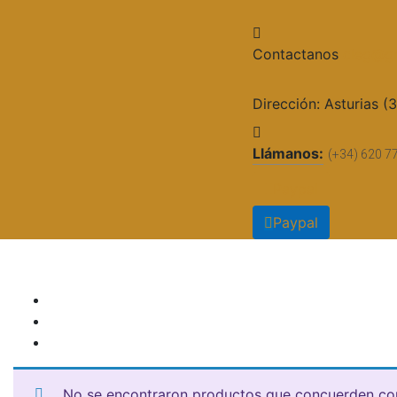
Contactanos
cieg@gr
Dirección:
Asturias (
Llámanos:
(+34) 620 7
Paypal
Paypal
No se encontraron productos que concuerden con