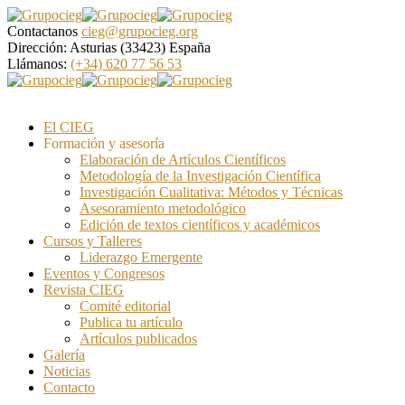
Contactanos
cieg@grupocieg.org
Dirección:
Asturias (33423) España
Llámanos:
(+34) 620 77 56 53
El CIEG
Formación y asesoría
Elaboración de Artículos Científicos
Metodología de la Investigación Científica
Investigación Cualitativa: Métodos y Técnicas
Asesoramiento metodológico
Edición de textos científicos y académicos
Cursos y Talleres
Liderazgo Emergente
Eventos y Congresos
Revista CIEG
Comité editorial
Publica tu artículo
Artículos publicados
Galería
Noticias
Contacto