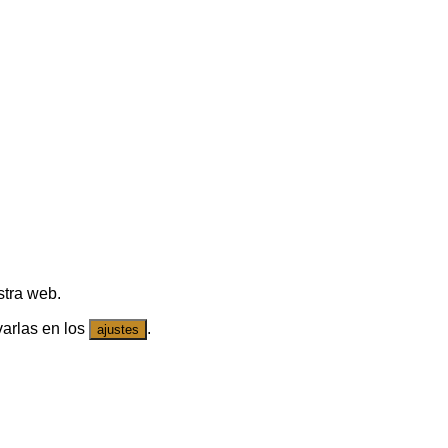
stra web.
arlas en los
.
ajustes