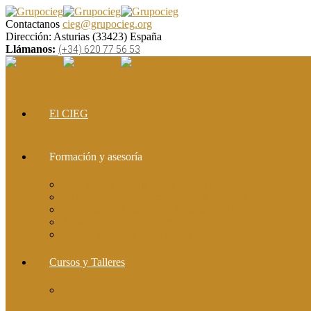
Contactanos
cieg@grupocieg.org
Dirección:
Asturias (33423) España
Llámanos:
(+34) 620 77 56 53
El CIEG
Formación y asesoría
Elaboración de Artículos Científicos
Metodología de la Investigación Científica
Investigación Cualitativa: Métodos y Técnicas
Asesoramiento metodológico
Edición de textos científicos y académicos
Cursos y Talleres
Liderazgo Emergente