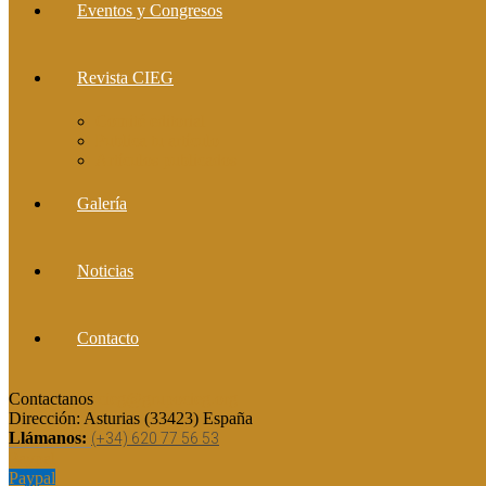
Eventos y Congresos
Revista CIEG
Comité editorial
Publica tu artículo
Artículos publicados
Galería
Noticias
Contacto
Contactanos
cieg@grupocieg.org
Dirección:
Asturias (33423) España
Llámanos:
(+34) 620 77 56 53
Paypal
Paypal